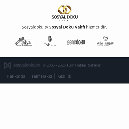
Sosyaldoku.tv
Sosyal Doku Vakfı
hizmetidir.
Fetva Meclisi
Tahlil
Genç Doku
Aile Ha
© 2005 - 2026 Tüm Hakları Saklıdır.
Hakkında
Telif Hakkı
Gizlilik