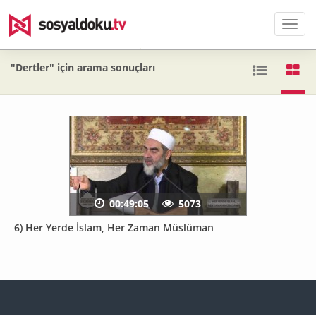
Men
"Dertler" için arama sonuçları
00:49:05
5073
6) Her Yerde İslam, Her Zaman Müslüman