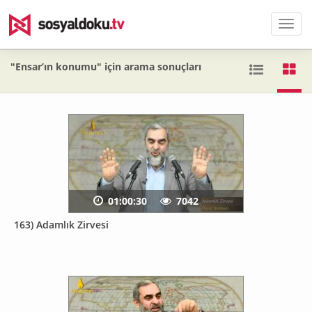
Men
"Ensar’ın konumu" için arama sonuçları
01:00:30
7042
163) Adamlık Zirvesi