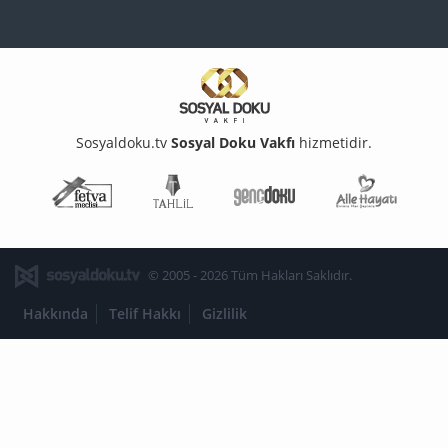
Sosyaldoku.tv
Sosyal Doku Vakfı
hizmetidir.
Fetva Meclisi
Tahlil
Genç Doku
Aile Ha
© 2005 - 2026 Tüm Hakları Saklıdır.
Hakkında
Telif Hakkı
Gizlilik