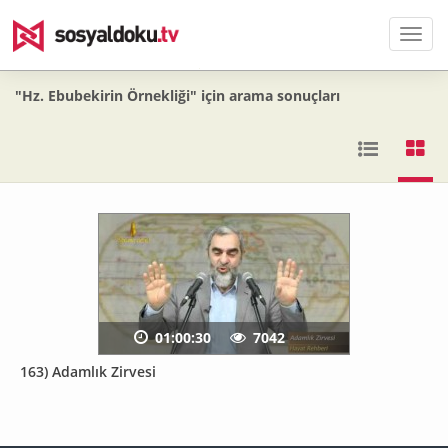
Men
"Hz. Ebubekirin Örnekliği" için arama sonuçları
01:00:30
7042
163) Adamlık Zirvesi