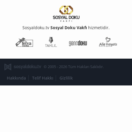
Sosyaldoku.tv
Sosyal Doku Vakfı
hizmetidir.
Fetva Meclisi
Tahlil
Genç Doku
Aile Ha
© 2005 - 2026 Tüm Hakları Saklıdır.
Hakkında
Telif Hakkı
Gizlilik