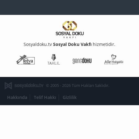
Sosyaldoku.tv
Sosyal Doku Vakfı
hizmetidir.
Fetva Meclisi
Tahlil
Genç Doku
Aile Ha
© 2005 - 2026 Tüm Hakları Saklıdır.
Hakkında
Telif Hakkı
Gizlilik