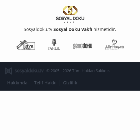
Sosyaldoku.tv
Sosyal Doku Vakfı
hizmetidir.
Fetva Meclisi
Tahlil
Genç Doku
Aile Ha
© 2005 - 2026 Tüm Hakları Saklıdır.
Hakkında
Telif Hakkı
Gizlilik