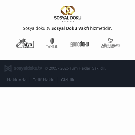
Sosyaldoku.tv
Sosyal Doku Vakfı
hizmetidir.
Fetva Meclisi
Tahlil
Genç Doku
Aile Ha
© 2005 - 2026 Tüm Hakları Saklıdır.
Hakkında
Telif Hakkı
Gizlilik