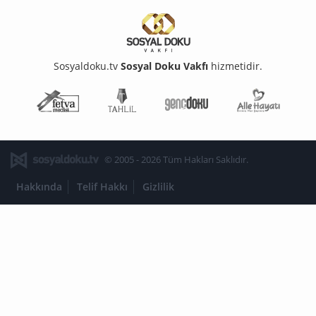
Sosyaldoku.tv
Sosyal Doku Vakfı
hizmetidir.
Fetva Meclisi
Tahlil
Genç Doku
Aile Ha
© 2005 - 2026 Tüm Hakları Saklıdır.
Hakkında
Telif Hakkı
Gizlilik