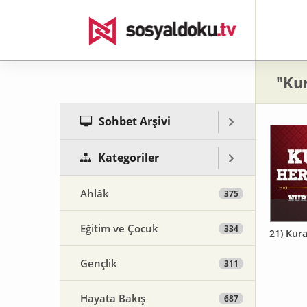
"Kur
Sohbet Arşivi
Kategoriler
Ahlâk
375
Eğitim ve Çocuk
334
21) Kur
Gençlik
311
Hayata Bakış
687