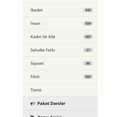
İbadet
443
İman
424
Kadın Ve Aile
407
Sahabe Farkı
21
Siyaset
80
Fıkıh
693
Tümü
Paket Dersler