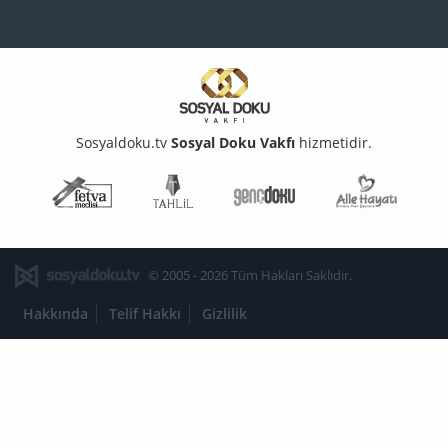
Sosyaldoku.tv
Sosyal Doku Vakfı
hizmetidir.
Fetva Meclisi
Tahlil
Genç Doku
Aile Ha
© 2005 - 2026 Tüm Hakları Saklıdır.
Hakkında
Telif Hakkı
Gizlilik