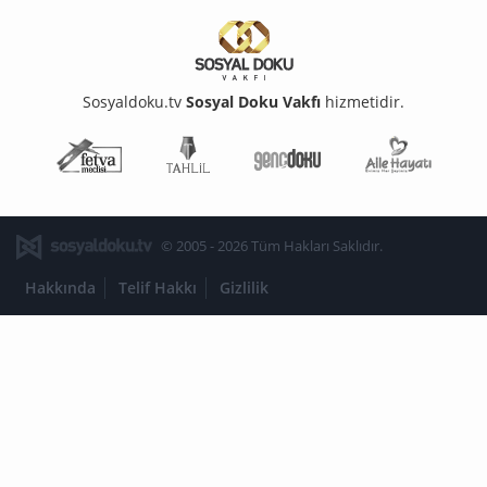
Sosyaldoku.tv
Sosyal Doku Vakfı
hizmetidir.
Fetva Meclisi
Tahlil
Genç Doku
Aile Ha
© 2005 - 2026 Tüm Hakları Saklıdır.
Hakkında
Telif Hakkı
Gizlilik