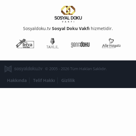
Sosyaldoku.tv
Sosyal Doku Vakfı
hizmetidir.
Fetva Meclisi
Tahlil
Genç Doku
Aile Ha
© 2005 - 2026 Tüm Hakları Saklıdır.
Hakkında
Telif Hakkı
Gizlilik