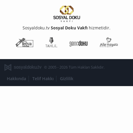
Sosyaldoku.tv
Sosyal Doku Vakfı
hizmetidir.
Fetva Meclisi
Tahlil
Genç Doku
Aile Ha
© 2005 - 2026 Tüm Hakları Saklıdır.
Hakkında
Telif Hakkı
Gizlilik