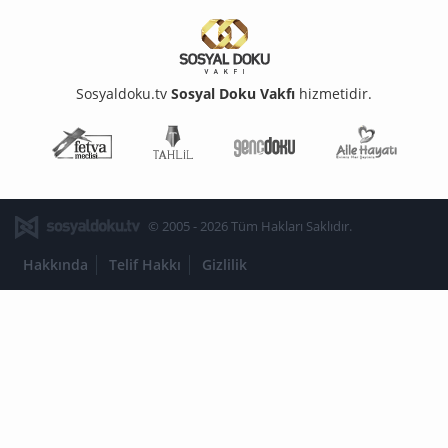
Sosyaldoku.tv
Sosyal Doku Vakfı
hizmetidir.
Fetva Meclisi
Tahlil
Genç Doku
Aile Ha
© 2005 - 2026 Tüm Hakları Saklıdır.
Hakkında
Telif Hakkı
Gizlilik