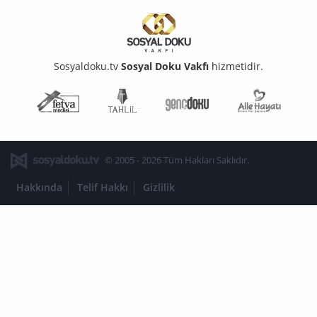
Sosyaldoku.tv
Sosyal Doku Vakfı
hizmetidir.
Fetva Meclisi
Tahlil
Genç Doku
Aile Ha
© 2005 - 2026 Tüm Hakları Saklıdır.
Hakkında
Telif Hakkı
Gizlilik