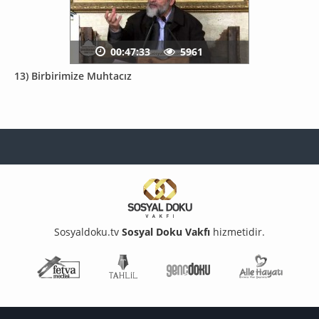
00:47:33
5961
13) Birbirimize Muhtacız
Sosyaldoku.tv
Sosyal Doku Vakfı
hizmetidir.
Fetva Meclisi
Tahlil
Genç Doku
Aile Ha