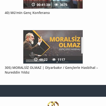
00:41:38
3675
40) Mü’min Genç Konferansı
48:22
1117
305) MORALSİZ OLMAZ | Diyarbakır / Gençlerle Hasbihal –
Nureddin Yıldız