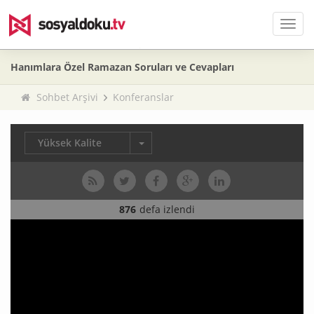
Men
Hanımlara Özel Ramazan Soruları ve Cevapları
Sohbet Arşivi
Konferanslar
Yüksek Kalite
876
defa izlendi