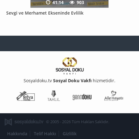
41:14
903
Sevgi ve Merhamet Ekseninde Evlilik
Sosyaldoku.tv
Sosyal Doku Vakfı
hizmetidir.
Fetva Meclisi
Tahlil
Genç Doku
Aile Ha
© 2005 - 2026 Tüm Hakları Saklıdır.
Hakkında
Telif Hakkı
Gizlilik