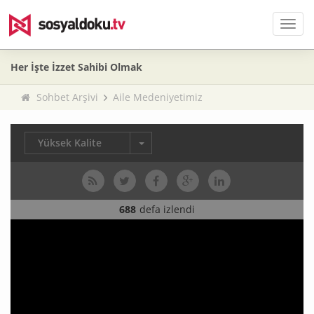
Men
Her İşte İzzet Sahibi Olmak
Sohbet Arşivi
Aile Medeniyetimiz
Yüksek Kalite
688
defa izlendi