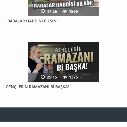
47:26
1565
“BABALAR HADDİNİ BİLSİN!”
25:15
1375
GENÇLERİN RAMAZANI Bİ BAŞKA!