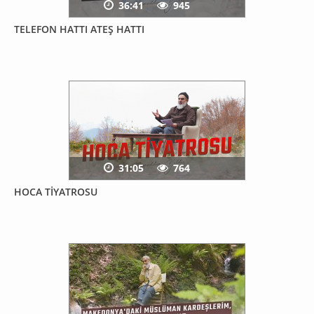
36:41
945
TELEFON HATTI ATEŞ HATTI
31:05
764
HOCA TİYATROSU