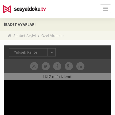
Men
İBADET AYARLARI
Sohbet Arşivi
Özel Videolar
Yüksek Kalite
1617
defa izlendi