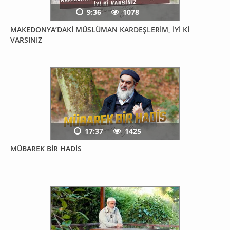
9:36
1078
MAKEDONYA’DAKİ MÜSLÜMAN KARDEŞLERİM, İYİ Kİ
VARSINIZ
17:37
1425
MÜBAREK BİR HADİS