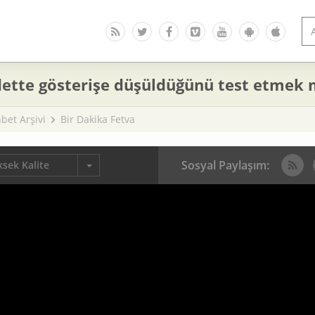
dette gösterişe düşüldüğünü test etme
bet Arşivi
Bir Dakika Fetva
Sosyal Paylaşım:
sek Kalite