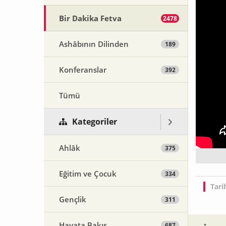
Bir Dakika Fetva
2478
Ashâbının Dilinden
189
Konferanslar
392
Tümü
Kategoriler
Ahlâk
375
Eğitim ve Çocuk
334
Tari
Gençlik
311
Hayata Bakış
687