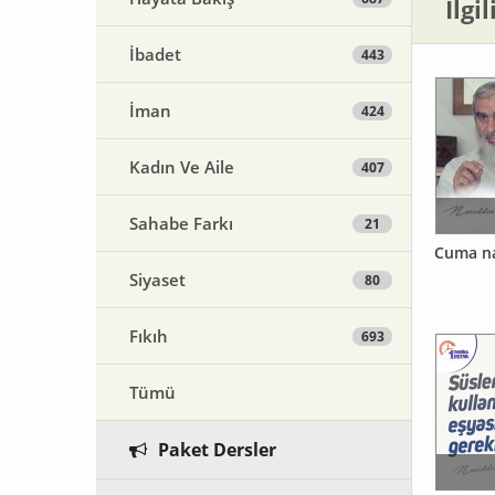
İlgi
İbadet
443
İman
424
Kadın Ve Aile
407
Sahabe Farkı
21
Cuma na
Siyaset
80
Fıkıh
693
Tümü
Paket Dersler