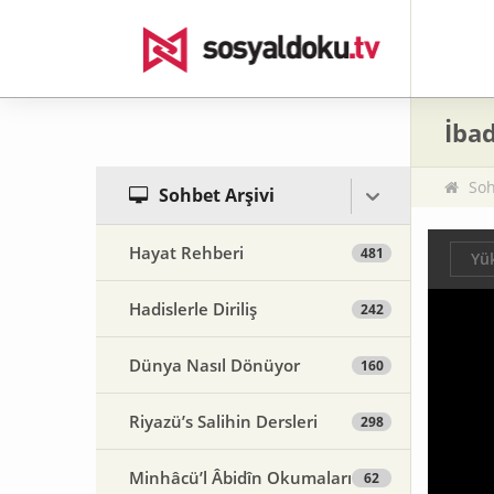
İba
Soh
Sohbet Arşivi
Hayat Rehberi
481
Yük
Hadislerle Diriliş
242
Dünya Nasıl Dönüyor
160
Riyazü’s Salihin Dersleri
298
Minhâcü’l Âbidîn Okumaları
62