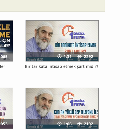
1065
1:31
2292
ler
Bir tarikata intisap etmek şart mıdır?
2053
1:06
2192