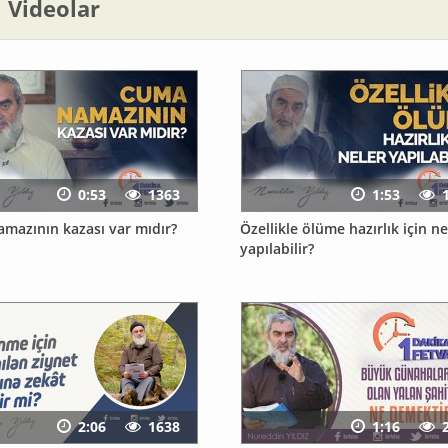
li Videolar
0:53
1363
1:53
mazının kazası var mıdır?
Özellikle ölüme hazırlık için ne
yapılabilir?
2:06
1638
1:16