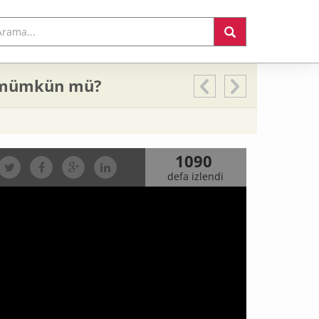
k mümkün mü?
1090
defa izlendi