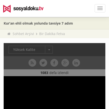
Men
Kur’an ehli olmak yolunda tavsiye 7 adım
Sohbet Arşivi
Bir Dakika Fetva
Yüksek Kalite
1083
defa izlendi