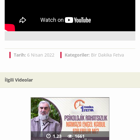
Tarih:
6 Nisan 2022
Kategoriler:
Bir Dakika Fetva
İlgili Videolar
1.23
1661