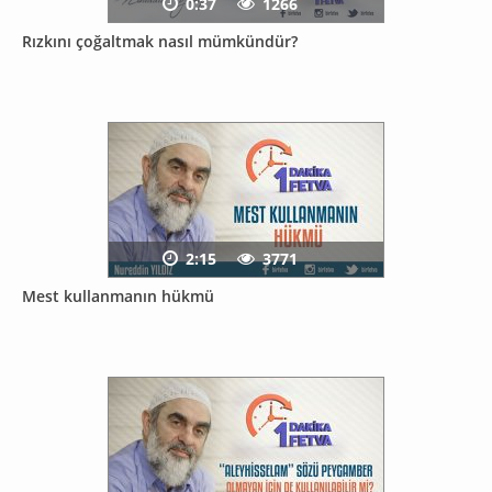
0:37
1266
Rızkını çoğaltmak nasıl mümkündür?
2:15
3771
Mest kullanmanın hükmü