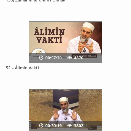
00:57:30
4876
52 – Âlimin Vakti
00:30:19
3802