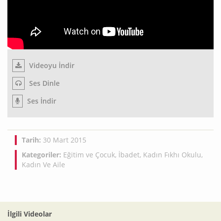
Videoyu İndir
Ses Dinle
Ses İndir
Tarih:
30 Mart 2015
Kategoriler:
Eğitim ve Çocuk
,
İbadet
,
Kadın Fıkhı Okulu
,
Kadın Ve Aile
İlgili Videolar