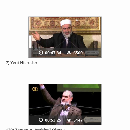
00:47:34
6500
7) Yeni Hicretler
00:53:25
5147
139) Zamanın İbrahim’i Olmak