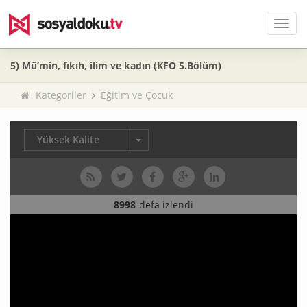
Men
5) Mü’min, fıkıh, ilim ve kadın (KFO 5.Bölüm)
Kategoriler
Eğitim ve Çocuk
Yüksek Kalite
8998
defa izlendi