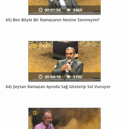
00:01:56
3469
65) Ben Böyle Bir Ramazanın Nesine Sevineyim?
00:04:16
3190
64) Şeytan Ramazan Ayında Sağ Gösterip Sol Vuruyor