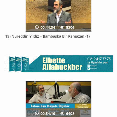
00:44:34
8306
19) Nureddin Yıldız – Bambaşka Bir Ramazan (1)
00:54:16
6408