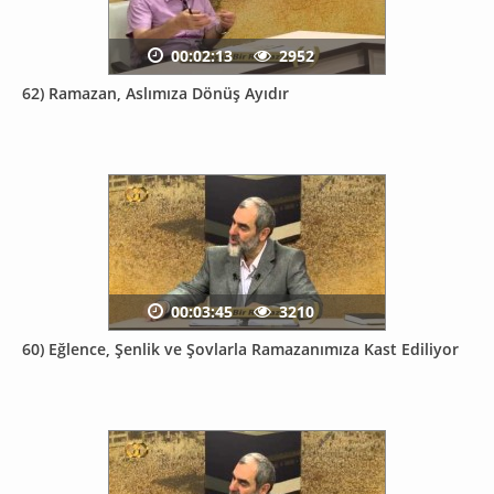
00:02:13
2952
62) Ramazan, Aslımıza Dönüş Ayıdır
00:03:45
3210
60) Eğlence, Şenlik ve Şovlarla Ramazanımıza Kast Ediliyor