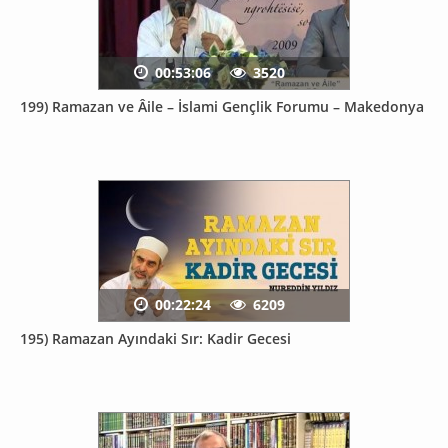
00:53:06
3520
199) Ramazan ve Âile – İslami Gençlik Forumu – Makedonya
00:22:24
6209
195) Ramazan Ayındaki Sır: Kadir Gecesi