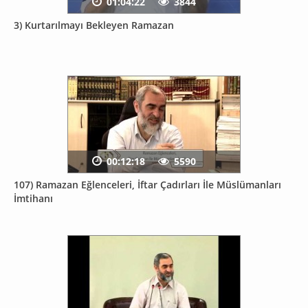
01:04:22
3844
3) Kurtarılmayı Bekleyen Ramazan
00:12:18
5590
107) Ramazan Eğlenceleri, İftar Çadırları İle Müslümanları
İmtihanı