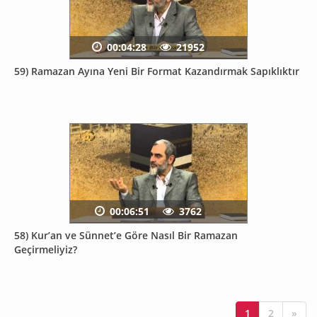
00:04:28
21952
59) Ramazan Ayına Yeni Bir Format Kazandırmak Sapıklıktır
00:06:51
3762
58) Kur’an ve Sünnet’e Göre Nasıl Bir Ramazan
Geçirmeliyiz?
1
2
»