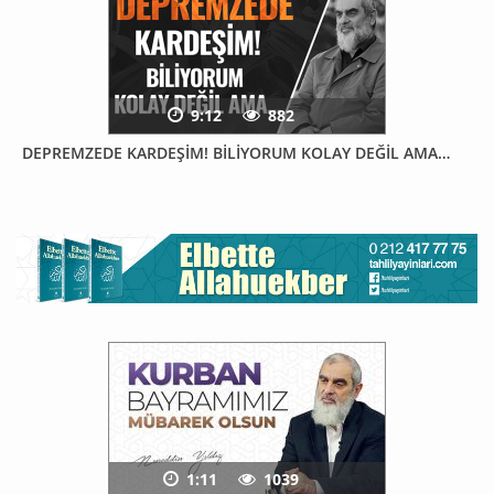
9:12
882
DEPREMZEDE KARDEŞİM! BİLİYORUM KOLAY DEĞİL AMA…
1:11
1039