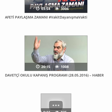
03:54
3006
AFETİ PAYLAŞMA ZAMANI #VakitDayanışmaVakti
20:15
1008
DAVETÇİ OKULU KAPANIŞ PROGRAMI (28.05.2016) – HABER