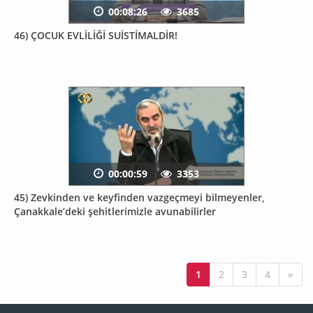
00:08:26
3685
46) ÇOCUK EVLİLİĞİ SUİSTİMALDİR!
00:00:59
3353
45) Zevkinden ve keyfinden vazgeçmeyi bilmeyenler,
Çanakkale’deki şehitlerimizle avunabilirler
1
2
3
4
»