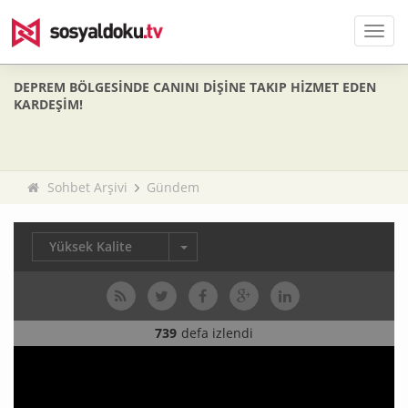
Men
DEPREM BÖLGESİNDE CANINI DİŞİNE TAKIP HİZMET EDEN
KARDEŞİM!
Sohbet Arşivi
Gündem
Yüksek Kalite
739
defa izlendi