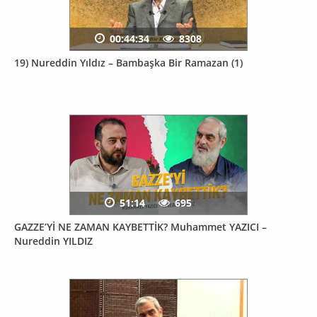
00:44:34
8308
19) Nureddin Yıldız – Bambaşka Bir Ramazan (1)
51:14
695
GAZZE’Yİ NE ZAMAN KAYBETTİK? Muhammet YAZICI –
Nureddin YILDIZ