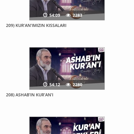
54:09
2283
209) KUR’AN’IMIZIN KISSALARI
54:12
2280
208) ASHAB’IN KUR’AN’I