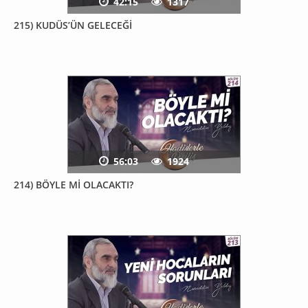
42:15
1317
215) KUDÜS’ÜN GELECEĞİ
56:03
1924
214) BÖYLE Mİ OLACAKTI?