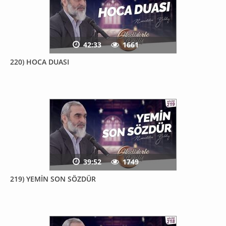
42:33
1661
220) HOCA DUASI
39:52
1749
219) YEMİN SON SÖZDÜR