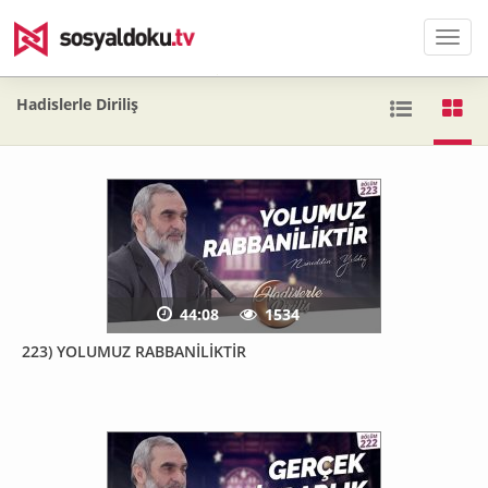
Men
Hadislerle Diriliş
44:08
1534
223) YOLUMUZ RABBANİLİKTİR