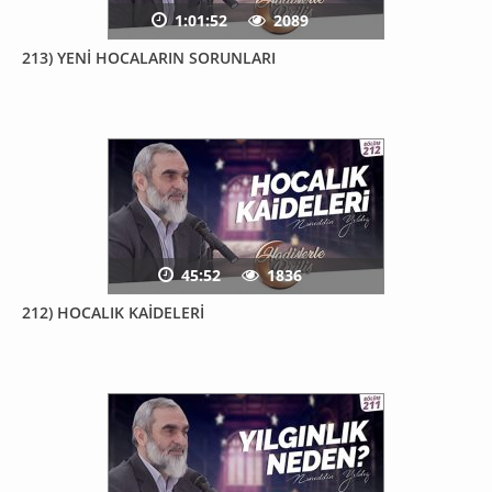
1:01:52
2089
213) YENİ HOCALARIN SORUNLARI
45:52
1836
212) HOCALIK KAİDELERİ