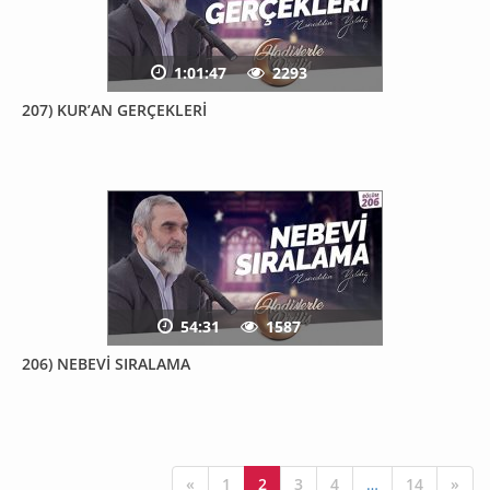
1:01:47
2293
207) KUR’AN GERÇEKLERİ
54:31
1587
206) NEBEVİ SIRALAMA
«
1
2
3
4
…
14
»