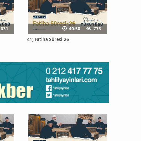
631
40:50
775
41) Fatiha Sûresi-26