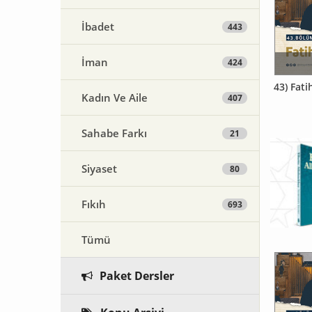
İbadet
443
İman
424
43) Fati
Kadın Ve Aile
407
Sahabe Farkı
21
Siyaset
80
Fıkıh
693
Tümü
Paket Dersler