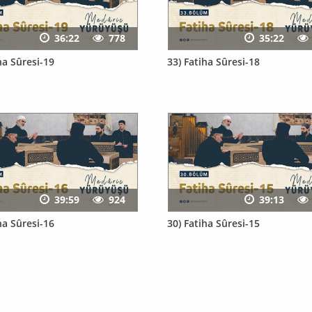
36:22
778
35:22
ha Sûresi-19
33) Fatiha Sûresi-18
39:59
924
39:13
ha Sûresi-16
30) Fatiha Sûresi-15