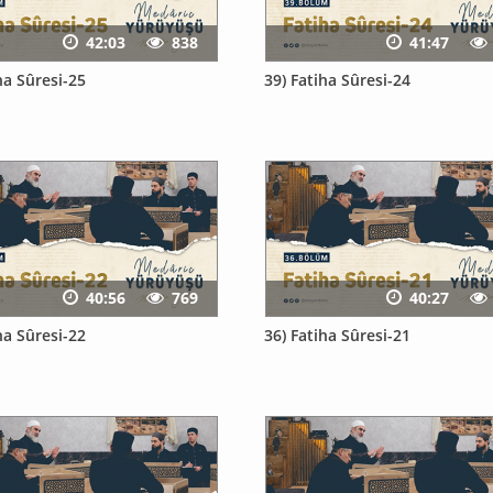
42:03
838
41:47
ha Sûresi-25
39) Fatiha Sûresi-24
40:56
769
40:27
ha Sûresi-22
36) Fatiha Sûresi-21