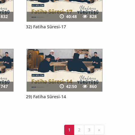
832
40:48
828
32) Fatiha Sûresi-17
747
42:50
860
29) Fatiha Sûresi-14
1
2
3
»