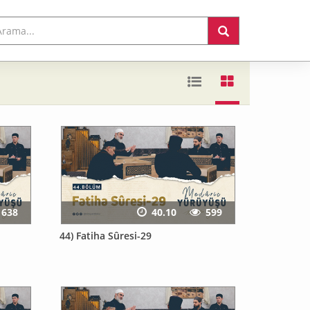
638
40.10
599
44) Fatiha Sûresi-29