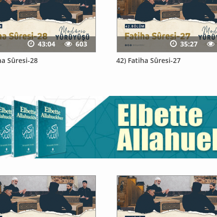
43:04
603
35:27
ha Sûresi-28
42) Fatiha Sûresi-27