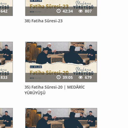
642
42:34
807
38) Fatiha Sûresi-23
833
39:05
679
35) Fatiha Sûresi-20 | MEDÂRİC
YÜRÜYÜŞÜ