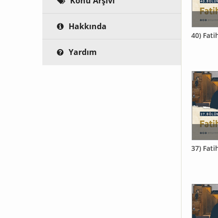
Konu Arşivi
Hakkında
40) Fati
Yardım
37) Fati