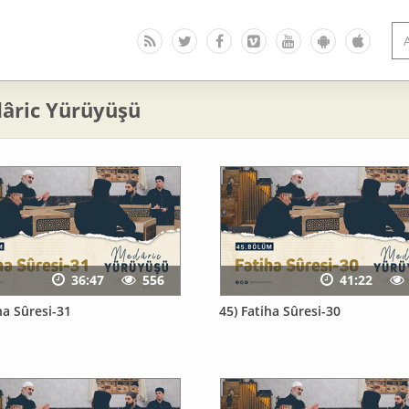
âric Yürüyüşü
36:47
556
41:22
ha Sûresi-31
45) Fatiha Sûresi-30