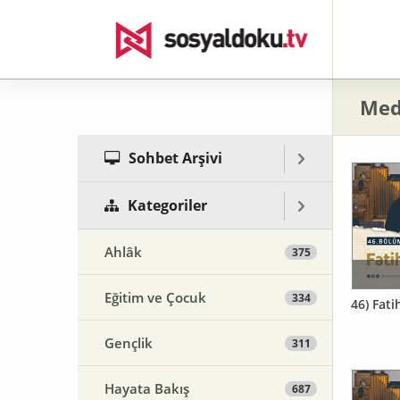
Med
Sohbet Arşivi
Kategoriler
Ahlâk
375
Eğitim ve Çocuk
334
46) Fati
Gençlik
311
Hayata Bakış
687