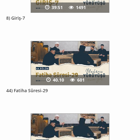
39:51
1491
8) Giriş-7
40.10
601
44) Fatiha Sûresi-29