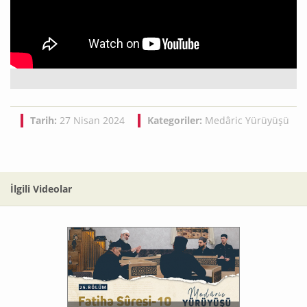
Tarih:
27 Nisan 2024
Kategoriler:
Medâric Yürüyüşü
İlgili Videolar