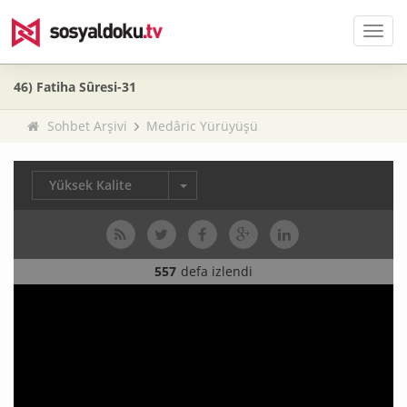
Men
46) Fatiha Sûresi-31
Sohbet Arşivi
Medâric Yürüyüşü
Yüksek Kalite
557
defa izlendi