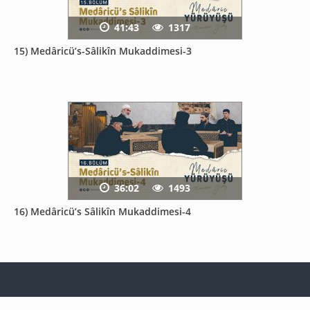
41:43
1317
15) Medâricü’s-Sâlikîn Mukaddimesi-3
36:02
1493
16) Medâricü’s Sâlikîn Mukaddimesi-4