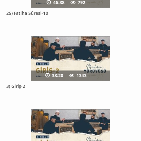
46:38
792
25) Fatiha Sûresi-10
38:20
1343
3) Giriş-2