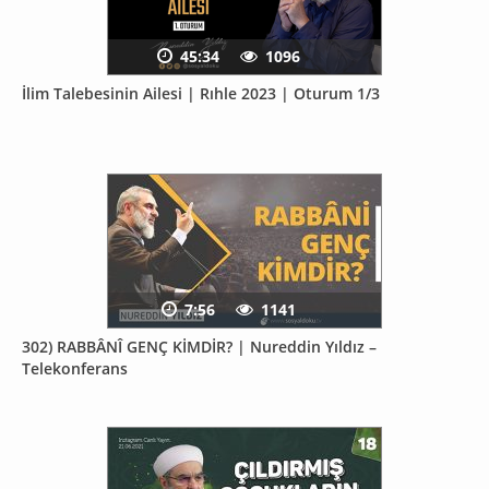
45:34
1096
İlim Talebesinin Ailesi | Rıhle 2023 | Oturum 1/3
7:56
1141
302) RABBÂNÎ GENÇ KİMDİR? | Nureddin Yıldız –
Telekonferans