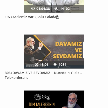
01:04:38
14102
197) Acelemiz Var! (Bolu / Aladağ)
13:06
1084
303) DAVAMIZ VE SEVDAMIZ | Nureddin Yıldız –
Telekonferans