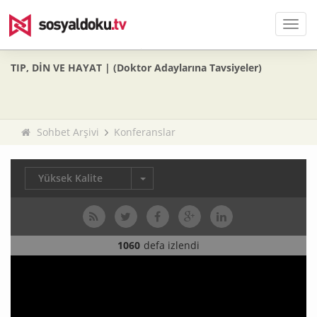
Men
TIP, DİN VE HAYAT | (Doktor Adaylarına Tavsiyeler)
Sohbet Arşivi
Konferanslar
Yüksek Kalite
1060
defa izlendi