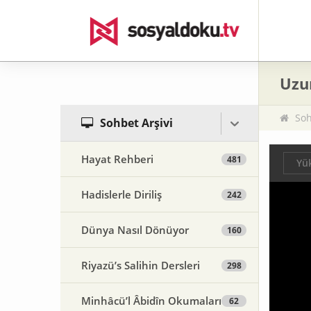
Uzu
Soh
Sohbet Arşivi
Hayat Rehberi
481
Yük
Hadislerle Diriliş
242
Dünya Nasıl Dönüyor
160
Riyazü’s Salihin Dersleri
298
Minhâcü’l Âbidîn Okumaları
62