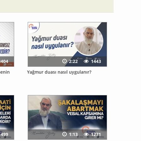
3404
2:22
1443
menin
Yağmur duası nasıl uygulanır?
1499
1:13
1271