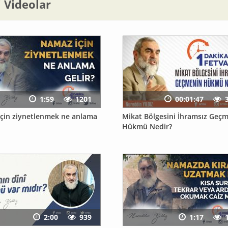
li Videolar
1:59
1201
00:01:47
çin ziynetlenmek ne anlama
Mikat Bölgesini İhramsız Geç
Hükmü Nedir?
2:00
939
1:17