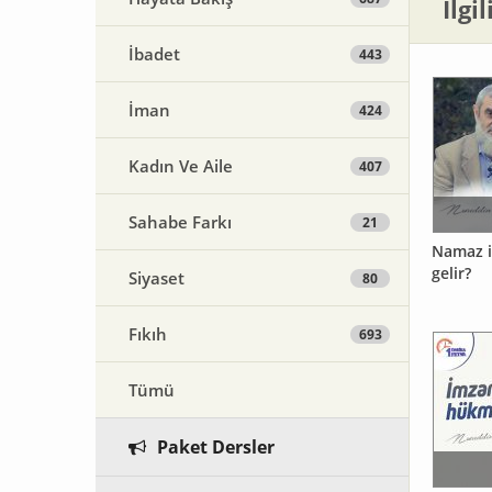
İlgi
İbadet
443
İman
424
Kadın Ve Aile
407
Sahabe Farkı
21
Namaz i
gelir?
Siyaset
80
Fıkıh
693
Tümü
Paket Dersler