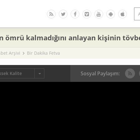
n ömrü kalmadığını anlayan kişinin tövb
bet Arşivi
Bir Dakika Fetva
Sosyal Paylaşım:
sek Kalite