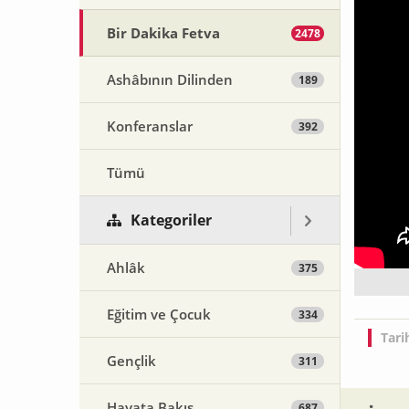
Bir Dakika Fetva
2478
Ashâbının Dilinden
189
Konferanslar
392
Tümü
Kategoriler
Ahlâk
375
Eğitim ve Çocuk
334
Tari
Gençlik
311
Hayata Bakış
687