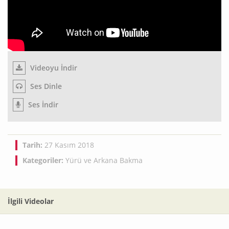
Videoyu İndir
Ses Dinle
Ses İndir
Tarih:
27 Kasım 2018
Kategoriler:
Yürü ve Arkana Bakma
İlgili Videolar