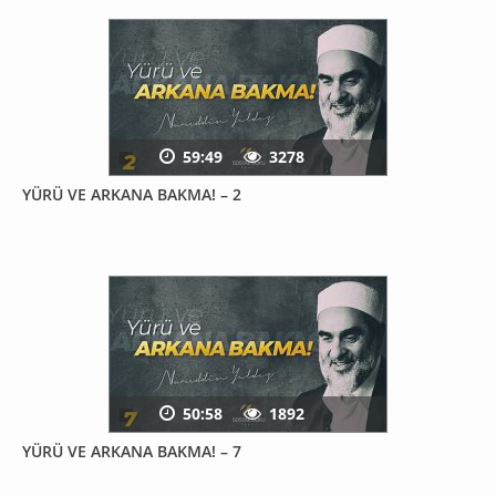
59:49
3278
YÜRÜ VE ARKANA BAKMA! – 2
50:58
1892
YÜRÜ VE ARKANA BAKMA! – 7