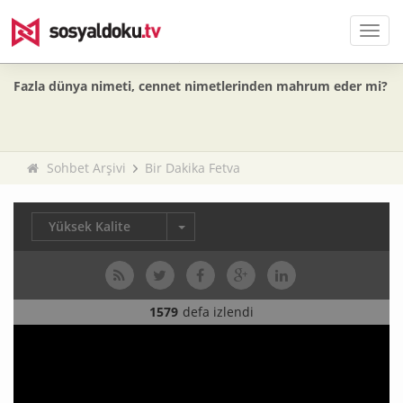
Men
Fazla dünya nimeti, cennet nimetlerinden mahrum eder mi?
Sohbet Arşivi
Bir Dakika Fetva
Yüksek Kalite
1579
defa izlendi