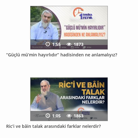
1:55
1873
“Güçlü mü’min hayırlıdır” hadisinden ne anlamalıyız?
1:05
1863
Ric’i ve bâin talak arasındaki farklar nelerdir?