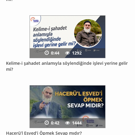
0:44
1292
Kelime-i şahadet anlamıyla söylendiğinde işlevi yerine gelir
mi?
0:42
1444
Hacerü’l Esved’i Öpmek Sevap mıdır?