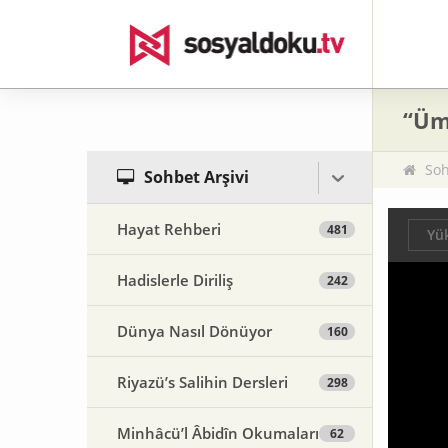
“Üm
Soh
Sohbet Arşivi
Hayat Rehberi
481
Yük
Hadislerle Diriliş
242
Dünya Nasıl Dönüyor
160
Riyazü’s Salihin Dersleri
298
Minhâcü’l Âbidîn Okumaları
62