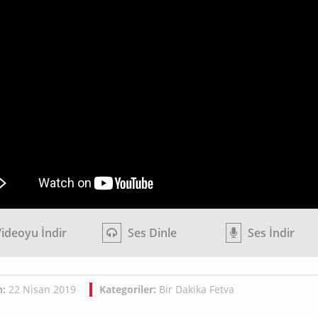
ideoyu İndir
Ses Dinle
Ses İndir
h:
22 Nisan 2019
Kategoriler:
Bir Dakika Fetva