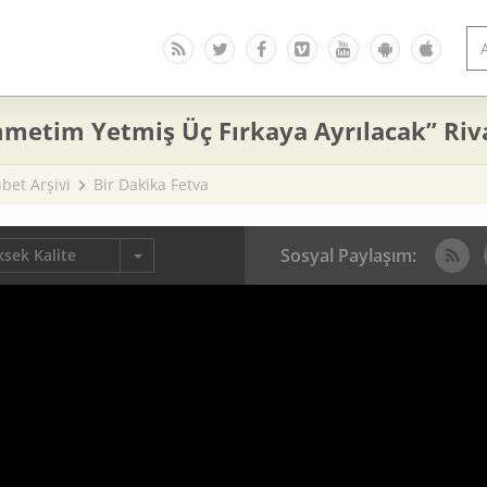
metim Yetmiş Üç Fırkaya Ayrılacak” Riva
bet Arşivi
Bir Dakika Fetva
Sosyal Paylaşım:
sek Kalite