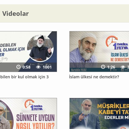
li Videolar
0:58
1001
1:26
ilen bir kul olmak için 3
İslam ülkesi ne demektir?