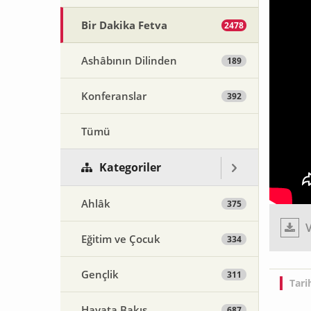
Bir Dakika Fetva
2478
Ashâbının Dilinden
189
Konferanslar
392
Tümü
Kategoriler
Ahlâk
375
V
Eğitim ve Çocuk
334
Gençlik
311
Tari
Hayata Bakış
687