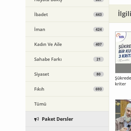
İlgi
İbadet
443
İman
424
Kadın Ve Aile
407
Sahabe Farkı
21
Siyaset
80
Şükredeb
kriter
Fıkıh
693
Tümü
Paket Dersler