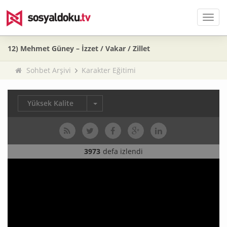
Men
12) Mehmet Güney – İzzet / Vakar / Zillet
Sohbet Arşivi
Karakter Eğitimi
Yüksek Kalite
3973
defa izlendi