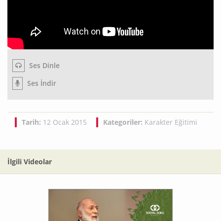
Ses Dinle
Ses İndir
Tarih:
12 Ocak 2015
Kategoriler:
Karakter Eğitimi
İlgili Videolar