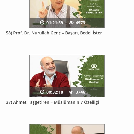
01:21:59
4973
58) Prof. Dr. Nurullah Genç – Başarı, Bedel İster
00:32:18
3746
37) Ahmet Taşgetiren – Müslümanın 7 Özelliği