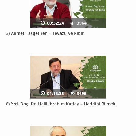
00:32:24
3964
3) Ahmet Taşgetiren – Tevazu ve Kibir
01:15:35
3695
8) Yrd. Doç. Dr. Halil İbrahim Kutlay – Haddini Bilmek