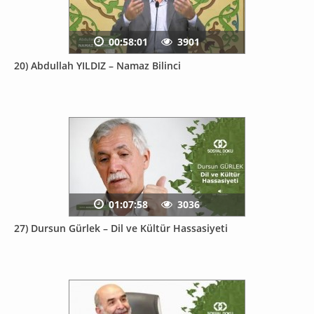
00:58:01
3901
20) Abdullah YILDIZ – Namaz Bilinci
01:07:58
3036
27) Dursun Gürlek – Dil ve Kültür Hassasiyeti