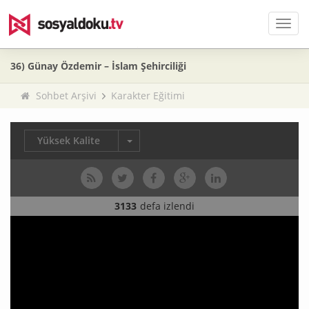
Men
36) Günay Özdemir – İslam Şehirciliği
Sohbet Arşivi
Karakter Eğitimi
Yüksek Kalite
3133
defa izlendi