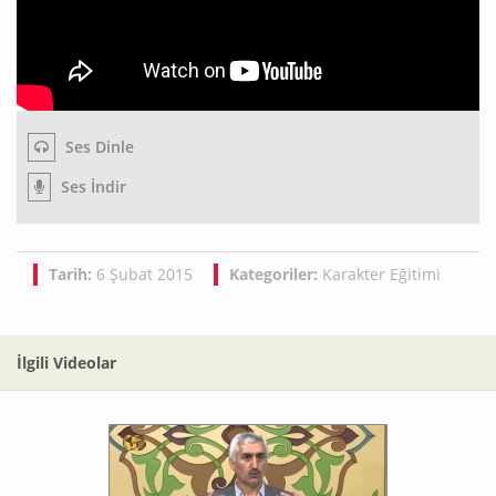
Ses Dinle
Ses İndir
Tarih:
6 Şubat 2015
Kategoriler:
Karakter Eğitimi
İlgili Videolar