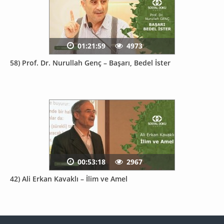
01:21:59
4973
58) Prof. Dr. Nurullah Genç – Başarı, Bedel İster
00:53:18
2967
42) Ali Erkan Kavaklı – İlim ve Amel