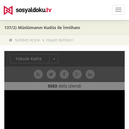
Men
137/2) Müslümanın Kudüs ile İmtihanı
Sohbet Arşivi
Hayat Rehberi
Yüksek Kalite
5503
defa izlendi