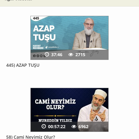
37:46
2715
445) AZAP TUŞU
00:57:22
6962
58) Cami Neyimiz Olur?