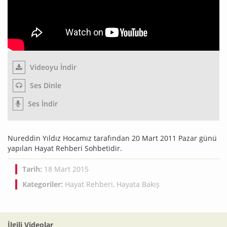
Videoyu İndir
Ses Dinle
Ses İndir
Nureddin Yıldız Hocamız tarafından 20 Mart 2011 Pazar günü
yapılan Hayat Rehberi Sohbetidir.
Tarih:
18 Mart 2015
Kategoriler:
Hayat Rehberi
,
Hayata Bakış
İlgili Videolar