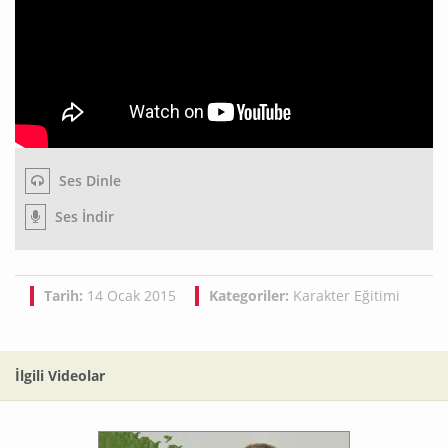
Ses Dinle
Ses İndir
Tarih:
14 Ocak 2015
Kategoriler:
Karakter Eğitimi
İlgili Videolar