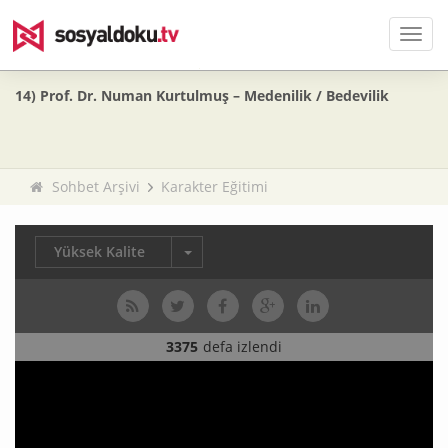
Men
14) Prof. Dr. Numan Kurtulmuş – Medenilik / Bedevilik
Sohbet Arşivi
Karakter Eğitimi
Yüksek Kalite
3375
defa izlendi