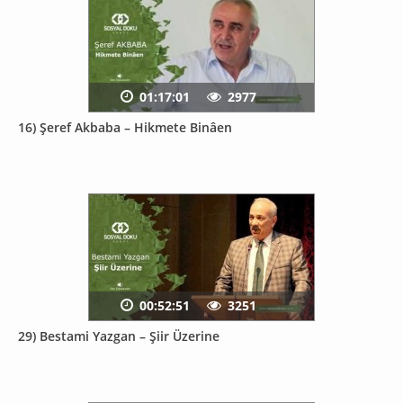
01:17:01
2977
16) Şeref Akbaba – Hikmete Binâen
00:52:51
3251
29) Bestami Yazgan – Şiir Üzerine