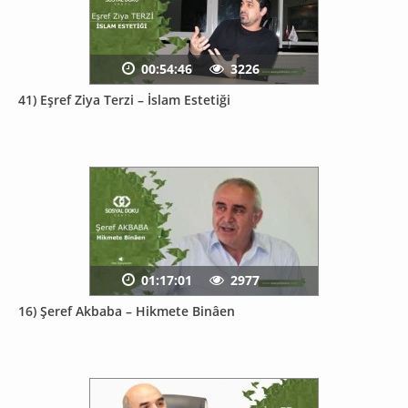
00:54:46
3226
41) Eşref Ziya Terzi – İslam Estetiği
01:17:01
2977
16) Şeref Akbaba – Hikmete Binâen