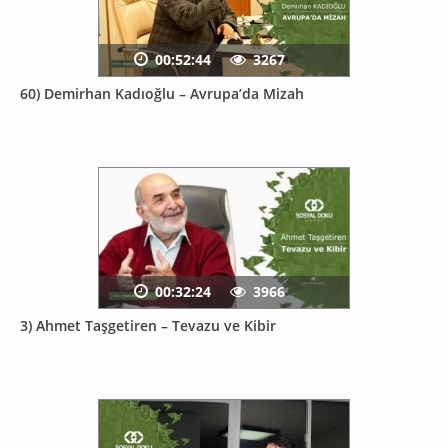
00:52:44
3267
60) Demirhan Kadıoğlu – Avrupa’da Mizah
00:32:24
3966
3) Ahmet Taşgetiren – Tevazu ve Kibir