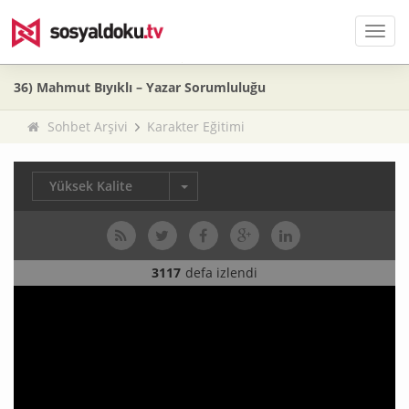
Men
36) Mahmut Bıyıklı – Yazar Sorumluluğu
Sohbet Arşivi
Karakter Eğitimi
Yüksek Kalite
3117
defa izlendi