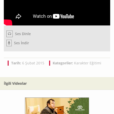
Ses Dinle
Ses İndir
Tarih:
6 Şubat 2015
Kategoriler:
Karakter Eğitimi
İlgili Videolar