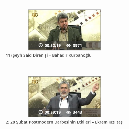
00:52:19
3971
11) Şeyh Said Direnişi – Bahadır Kurbanoğlu
00:59:19
3443
2) 28 Şubat Postmodern Darbesinin Etkileri – Ekrem Kızıltaş