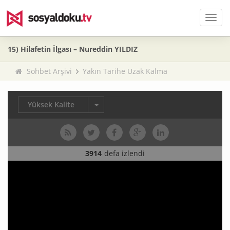
Men
15) Hilafetin İlgası – Nureddin YILDIZ
Sohbet Arşivi
Yakın Tarihe Uzak Kalma
Yüksek Kalite
3914
defa izlendi