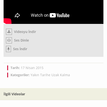
Videoyu İndir
Ses Dinle
Ses İndir
Tarih:
17 Nisan 2015
Kategoriler:
Yakın Tarihe Uzak Kalma
İlgili Videolar