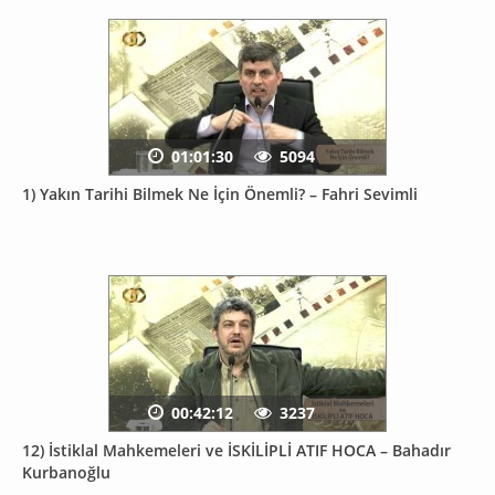
01:01:30
5094
1) Yakın Tarihi Bilmek Ne İçin Önemli? – Fahri Sevimli
00:42:12
3237
12) İstiklal Mahkemeleri ve İSKİLİPLİ ATIF HOCA – Bahadır
Kurbanoğlu