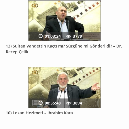
01:03:24
3779
13) Sultan Vahdettin Kaçtı mı? Sürgüne mi Gönderildi? – Dr.
Recep Çelik
00:55:48
3894
10) Lozan Hezimeti – İbrahim Kara