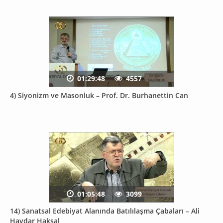
01:29:48
4557
4) Siyonizm ve Masonluk – Prof. Dr. Burhanettin Can
01:05:48
3099
14) Sanatsal Edebiyat Alanında Batılılaşma Çabaları – Ali
Haydar Haksal