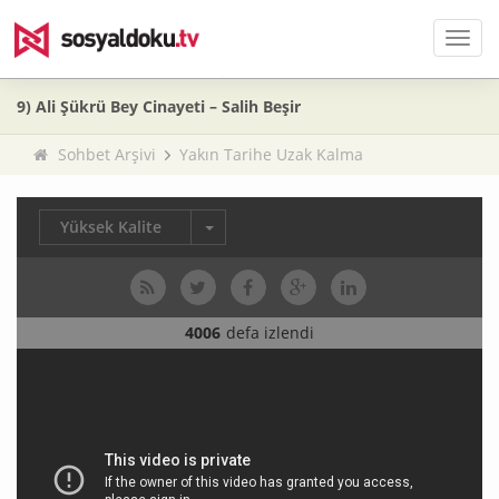
Men
9) Ali Şükrü Bey Cinayeti – Salih Beşir
Sohbet Arşivi
Yakın Tarihe Uzak Kalma
Yüksek Kalite
4006
defa izlendi