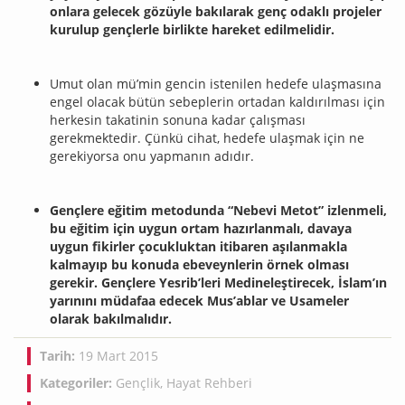
onlara gelecek gözüyle bakılarak genç odaklı projeler
kurulup gençlerle birlikte hareket edilmelidir.
Umut olan mü’min gencin istenilen hedefe ulaşmasına
engel olacak bütün sebeplerin ortadan kaldırılması için
herkesin takatinin sonuna kadar çalışması
gerekmektedir. Çünkü cihat, hedefe ulaşmak için ne
gerekiyorsa onu yapmanın adıdır.
Gençlere eğitim metodunda “Nebevi Metot” izlenmeli,
bu eğitim için uygun ortam hazırlanmalı, davaya
uygun fikirler çocukluktan itibaren aşılanmakla
kalmayıp bu konuda ebeveynlerin örnek olması
gerekir. Gençlere Yesrib’leri Medineleştirecek, İslam’ın
yarınını müdafaa edecek Mus’ablar ve Usameler
olarak bakılmalıdır.
Tarih:
19 Mart 2015
Kategoriler:
Gençlik
,
Hayat Rehberi