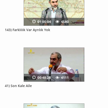
01:00:04
4580
143) Farklılık Var Ayrılık Yok
00:48:28
4111
41) Son Kale Aile