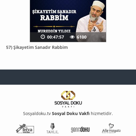
00:47:57
6100
57) Şikayetim Sanadır Rabbim
Sosyaldoku.tv
Sosyal Doku Vakfı
hizmetidir.
Fetva Meclisi
Tahlil
Genç Doku
Aile Ha