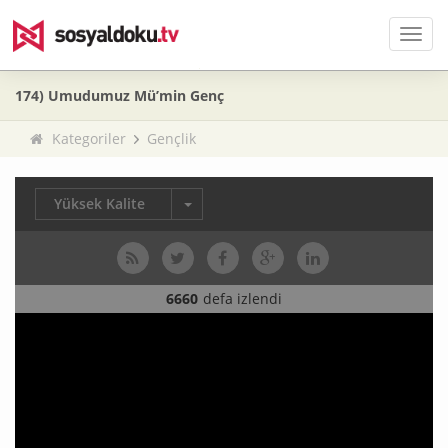
Men
174) Umudumuz Mü’min Genç
Kategoriler
Gençlik
Yüksek Kalite
6660
defa izlendi