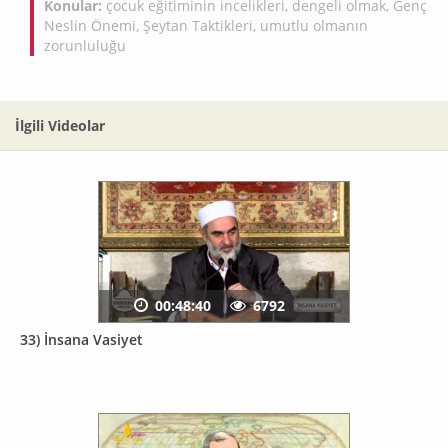
Konular:
çocuk eğitiminin incelikleri
,
dengeli olmak
,
Genç
Neslin Önemi
,
Şeytan Taktikleri
,
umutlu olmanın
zorunluluğu
İlgili Videolar
00:48:40
6792
33) İnsana Vasiyet