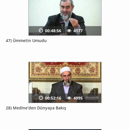
00:48:56
4177
47) Ümmetin Umudu
00:52:16
4995
28) Medine’den Dünyaya Bakış