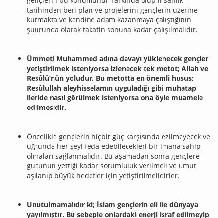
gençlerin bu konumunun farkında olup insanlık
tarihinden beri plan ve projelerini gençlerin üzerine
kurmakta ve kendine adam kazanmaya çalıştığının
şuurunda olarak takatin sonuna kadar çalışılmalıdır.
Ümmeti Muhammed adına davayı yüklenecek gençler
yetiştirilmek isteniyorsa izlenecek tek metot; Allah ve
Resûlü’nün yoludur. Bu metotta en önemli husus;
Resûlullah aleyhisselamın uyguladığı gibi muhatap
ileride nasıl görülmek isteniyorsa ona öyle muamele
edilmesidir.
Öncelikle gençlerin hiçbir güç karşısında ezilmeyecek ve
uğrunda her şeyi feda edebilecekleri bir imana sahip
olmaları sağlanmalıdır. Bu aşamadan sonra gençlere
gücünün yettiği kadar sorumluluk verilmeli ve umut
aşılanıp büyük hedefler için yetiştirilmelidirler.
Unutulmamalıdır ki; İslam gençlerin eli ile dünyaya
yayılmıştır. Bu sebeple onlardaki enerji israf edilmeyip