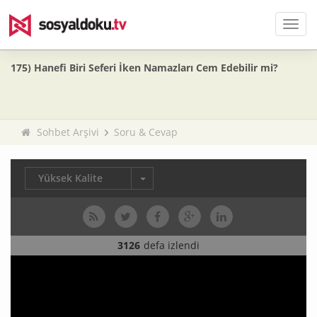
Men
175) Hanefi Biri Seferi İken Namazları Cem Edebilir mi?
Sohbet Arşivi
Soru & Cevap
Yüksek Kalite
3126
defa izlendi