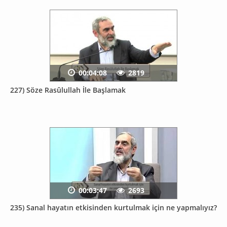
00:04:08
2819
227) Söze Rasûlullah İle Başlamak
00:03:47
2693
235) Sanal hayatın etkisinden kurtulmak için ne yapmalıyız?