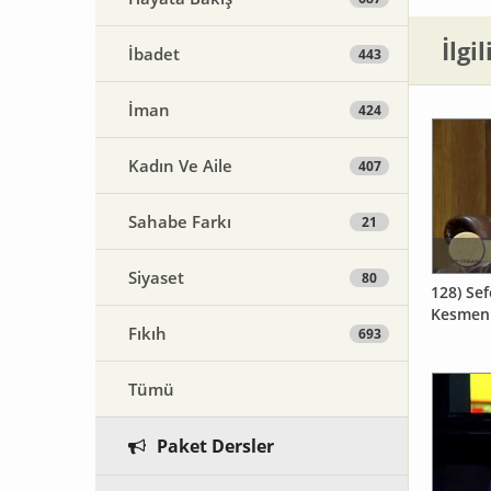
İlgi
İbadet
443
İman
424
Kadın Ve Aile
407
Sahabe Farkı
21
Siyaset
80
128) Sef
Kesmen
Fıkıh
693
Tümü
Paket Dersler