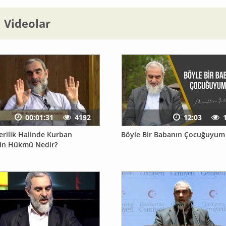
li Videolar
00:01:31
4192
12:03
erilik Halinde Kurban
Böyle Bir Babanın Çocuğuyum
in Hükmü Nedir?