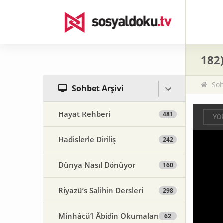
182)
Soh
Sohbet Arşivi
Hayat Rehberi
481
Yük
Hadislerle Diriliş
242
Dünya Nasıl Dönüyor
160
Riyazü’s Salihin Dersleri
298
Minhâcü’l Âbidîn Okumaları
62