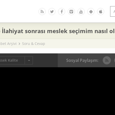
 İlahiyat sonrası meslek seçimim nasıl o
bet Arşivi
Soru & Cevap
Sosyal Paylaşım:
sek Kalite