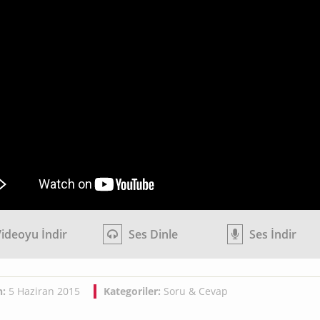
ideoyu İndir
Ses Dinle
Ses İndir
h:
5 Haziran 2015
Kategoriler:
Soru & Cevap