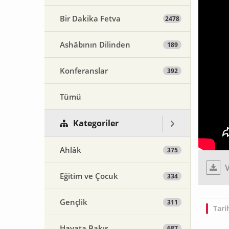
Bir Dakika Fetva
2478
Ashâbının Dilinden
189
Konferanslar
392
Tümü
Kategoriler
Ahlâk
375
V
Eğitim ve Çocuk
334
Gençlik
311
Tari
Hayata Bakış
687