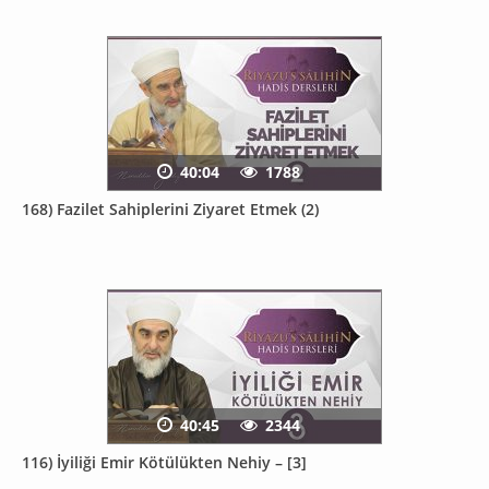
40:04
1788
168) Fazilet Sahiplerini Ziyaret Etmek (2)
40:45
2344
116) İyiliği Emir Kötülükten Nehiy – [3]