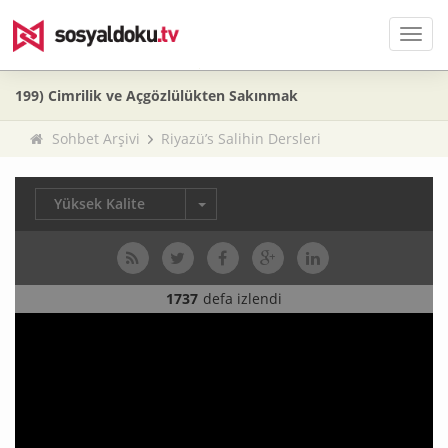
Men
199) Cimrilik ve Açgözlülükten Sakınmak
Sohbet Arşivi
Riyazü’s Salihin Dersleri
Yüksek Kalite
1737
defa izlendi