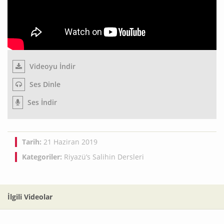
Videoyu İndir
Ses Dinle
Ses İndir
Tarih:
21 Haziran 2019
Kategoriler:
Riyazü’s Salihin Dersleri
İlgili Videolar