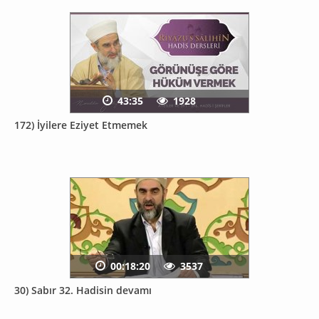
43:35
1928
172) İyilere Eziyet Etmemek
00:18:20
3537
30) Sabır 32. Hadisin devamı