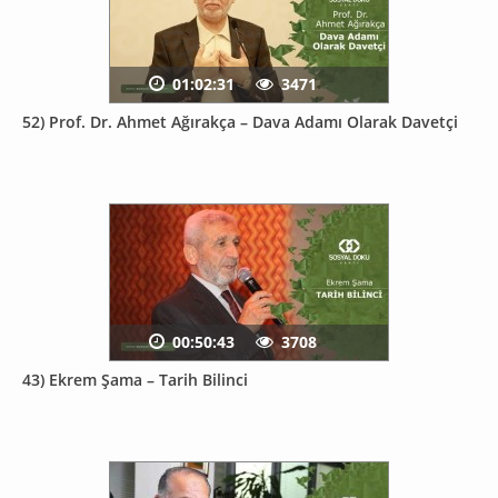
01:02:31
3471
52) Prof. Dr. Ahmet Ağırakça – Dava Adamı Olarak Davetçi
00:50:43
3708
43) Ekrem Şama – Tarih Bilinci