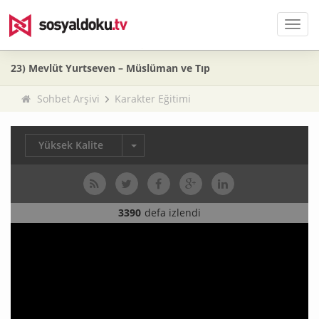
Men
23) Mevlüt Yurtseven – Müslüman ve Tıp
Sohbet Arşivi
Karakter Eğitimi
Yüksek Kalite
3390
defa izlendi