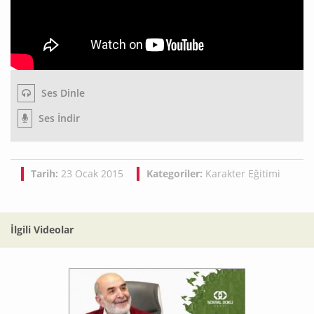
Ses Dinle
Ses İndir
Tarih:
23 Ocak 2015
Kategoriler:
Karakter Eğitimi
İlgili Videolar