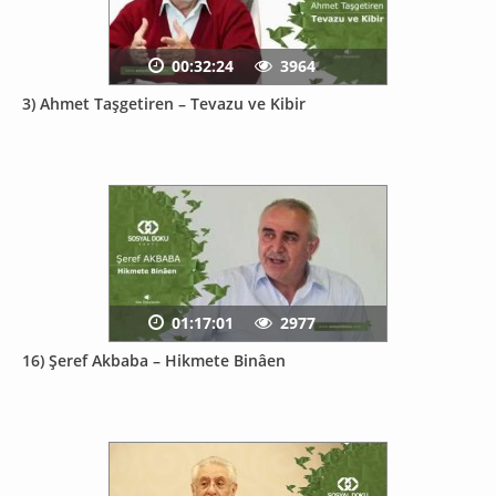
00:32:24
3964
3) Ahmet Taşgetiren – Tevazu ve Kibir
01:17:01
2977
16) Şeref Akbaba – Hikmete Binâen