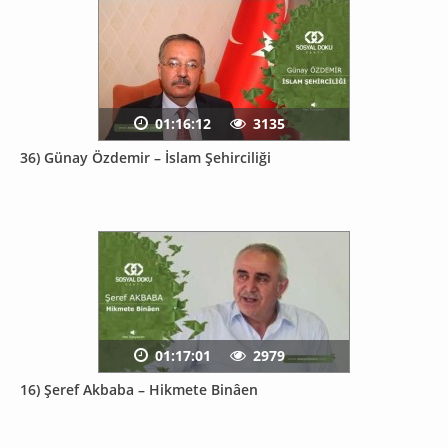
01:16:12
3135
36) Günay Özdemir – İslam Şehirciliği
01:17:01
2979
16) Şeref Akbaba – Hikmete Binâen