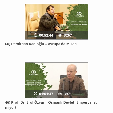
00:52:44
3267
60) Demirhan Kadıoğlu – Avrupa’da Mizah
01:01:47
3971
46) Prof. Dr. Erol Özvar – Osmanlı Devleti Emperyalist
miydi?