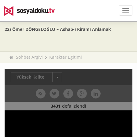
Men
22) Ömer DÖNGELOĞLU – Ashab-ı Kiramı Anlamak
Sohbet Arşivi
Karakter Eğitimi
Yüksek Kalite
3431
defa izlendi