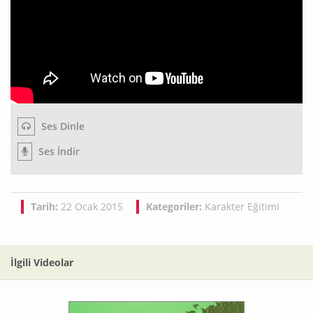
Ses Dinle
Ses İndir
Tarih:
22 Ocak 2015
Kategoriler:
Karakter Eğitimi
İlgili Videolar