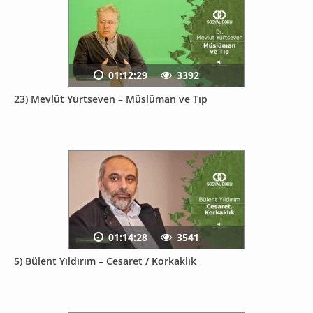
01:12:29
3392
23) Mevlüt Yurtseven – Müslüman ve Tıp
01:14:28
3541
5) Bülent Yıldırım – Cesaret / Korkaklık