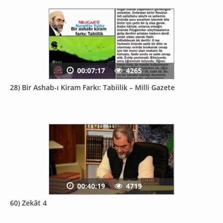
00:07:17
4265
28) Bir Ashab-ı Kiram Farkı: Tabiilik – Milli Gazete
00:40:19
4719
60) Zekât 4