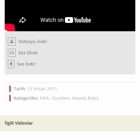
Videoyu İndir
Ses Dinle
Ses İndir
Tarih:
13 Nisan 2015
Kategoriler:
Fıkıh
,
Gündem
,
Hayata Bakış
İlgili Videolar