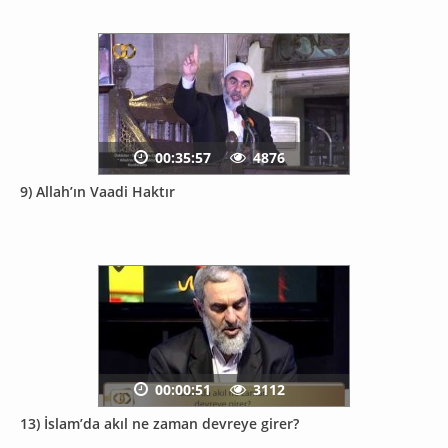
00:35:57
4876
9) Allah’ın Vaadi Haktır
00:00:51
3112
13) İslam’da akıl ne zaman devreye girer?