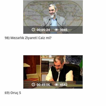
00:05:24
3045
98) Mezarlık Ziyareti Caiz mi?
00:49:06
4542
69) Oruç 5