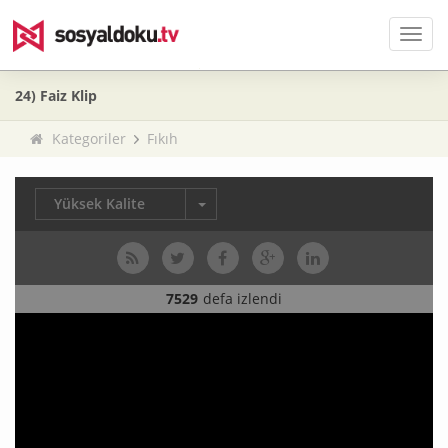
Men
24) Faiz Klip
Kategoriler
Fıkıh
Yüksek Kalite
7529
defa izlendi