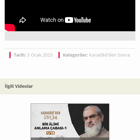
Tarih:
5 Ocak 2023
Kategoriler:
Karadâvî'den Sonra
İlgili Videolar