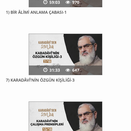
59:03
970
1) BİR ÂLİMİ ANLAMA ÇABASI-1
31:33
647
7) KARADÂVÎ’NİN ÖZGÜN KİŞİLİĞİ-3