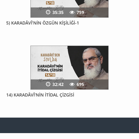
35:35
759
5) KARADÂVÎ’NİN ÖZGÜN KİŞİLİĞİ-1
32:42
695
14) KARADÂVÎ’NİN İTİDAL ÇİZGİSİ