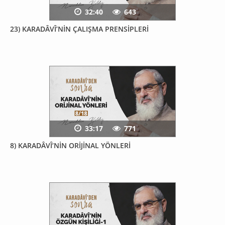
32:40
643
23) KARADÂVÎ’NİN ÇALIŞMA PRENSİPLERİ
33:17
771
8) KARADÂVÎ’NİN ORİJİNAL YÖNLERİ