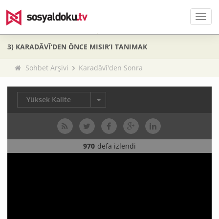
Men
3) KARADÂVÎ’DEN ÖNCE MISIR’I TANIMAK
Sohbet Arşivi
Karadâvî'den Sonra
Yüksek Kalite
970
defa izlendi