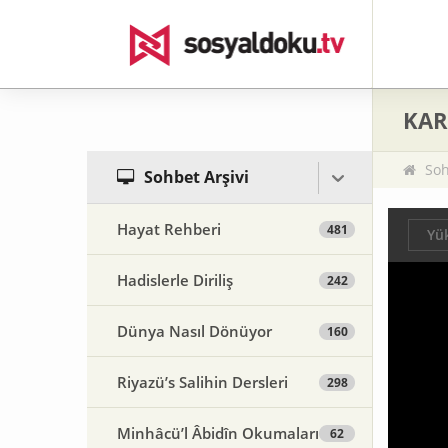
KAR
Soh
Sohbet Arşivi
Hayat Rehberi
481
Yük
Hadislerle Diriliş
242
Dünya Nasıl Dönüyor
160
Riyazü’s Salihin Dersleri
298
Minhâcü’l Âbidîn Okumaları
62