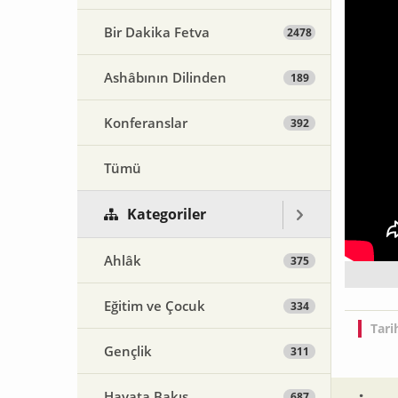
Bir Dakika Fetva
2478
Ashâbının Dilinden
189
Konferanslar
392
Tümü
Kategoriler
Ahlâk
375
Eğitim ve Çocuk
334
Tari
Gençlik
311
Hayata Bakış
687