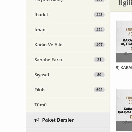
İlgi
İbadet
443
İman
424
Kadın Ve Aile
407
Sahabe Farkı
21
9) KARA
Siyaset
80
Fıkıh
693
Tümü
Paket Dersler