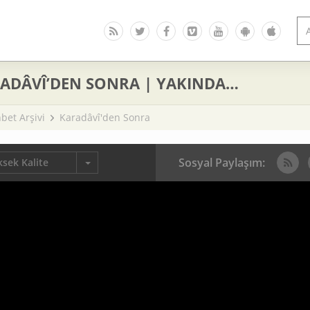
ADÂVÎ’DEN SONRA | YAKINDA…
bet Arşivi
Karadâvî'den Sonra
Sosyal Paylaşım:
sek Kalite