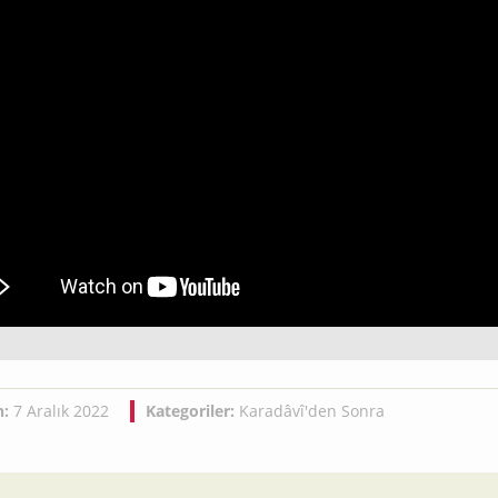
h:
7 Aralık 2022
Kategoriler:
Karadâvî'den Sonra