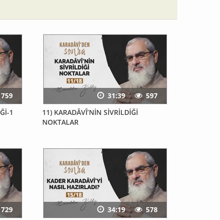
759
31:39
597
Ğİ-1
11) KARADÂVÎ’NİN SİVRİLDİĞİ
NOKTALAR
729
34:19
578