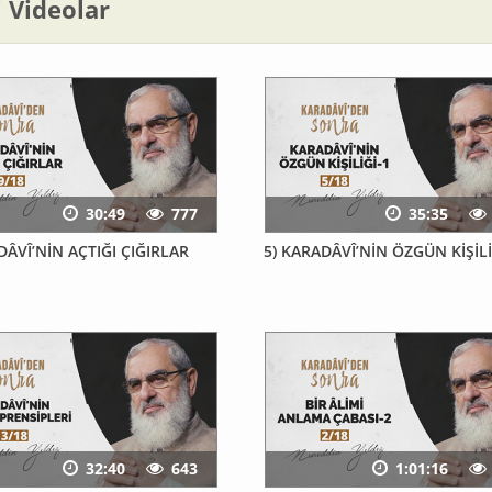
li Videolar
30:49
777
35:35
DÂVÎ’NİN AÇTIĞI ÇIĞIRLAR
5) KARADÂVÎ’NİN ÖZGÜN KİŞİLİ
32:40
643
1:01:16