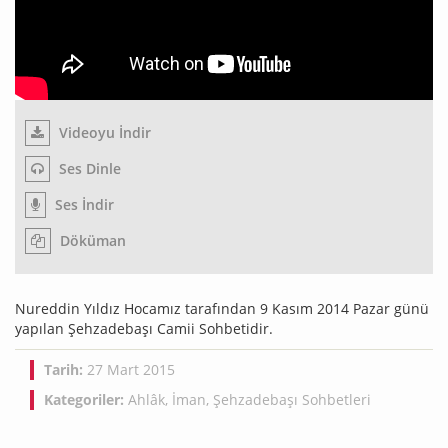
Videoyu İndir
Ses Dinle
Ses İndir
Döküman
Nureddin Yıldız Hocamız tarafından 9 Kasım 2014 Pazar günü
yapılan Şehzadebaşı Camii Sohbetidir.
Tarih:
27 Mart 2015
Kategoriler:
Ahlâk
,
İman
,
Şehzadebaşı Sohbetleri