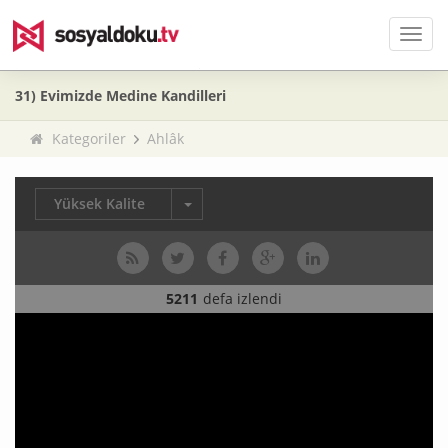
Men
31) Evimizde Medine Kandilleri
Kategoriler
Ahlâk
Yüksek Kalite
5211
defa izlendi