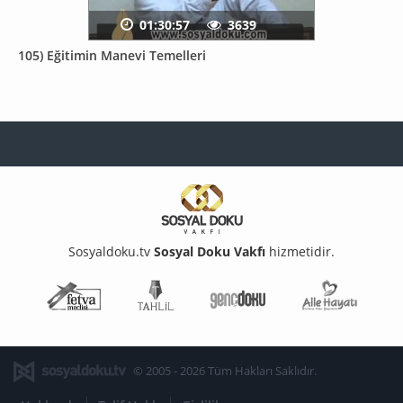
01:30:57
3639
105) Eğitimin Manevi Temelleri
Sosyaldoku.tv
Sosyal Doku Vakfı
hizmetidir.
Fetva Meclisi
Tahlil
Genç Doku
Aile Ha
© 2005 - 2026 Tüm Hakları Saklıdır.