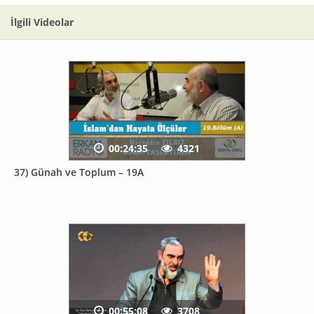
İlgili Videolar
00:24:35
4321
37) Günah ve Toplum – 19A
00:55:08
3708